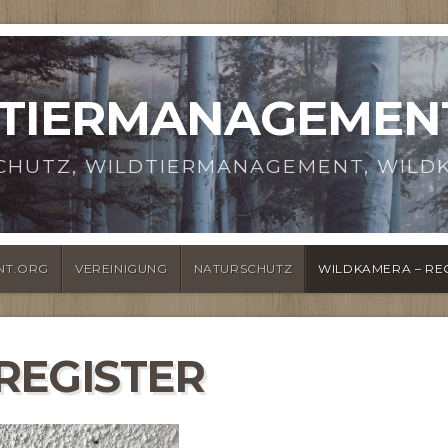
TIERMANAGEMEN
CHUTZ, WILDTIERMANAGEMENT, WILDK
NT.ORG
VEREINIGUNG
NATURSCHUTZ
WILDKAMERA – RE
REGISTER