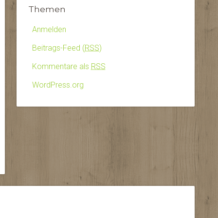
Themen
Anmelden
Beitrags-Feed (
RSS
)
Kommentare als
RSS
WordPress.org