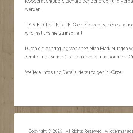
Kooperation(sbereitschaft) der Behörden und Verb
werden.
T-Y-V-E-R-I-S-I-K-R-I-N-G ein Konzept welches scho
wird, hat uns hierzu inspiriert.
Durch die Anbringung von speziellen Markierungen wi
zerstörungswütige Chaoten erzeugt und somit ein G
Weitere Infos und Details hierzu folgen in Kürze.
Copyright © 2026 · All Rights Reserved · wildtiermana